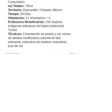
Comunitario
m2 Totales:
79m2
Territorio:
Zinacantán, Chiapas, México.
Tiempo:
28 Días
Voluntarios:
21 Voluntarios + 4
Profesores Beneficiarios:
150 mujeres
indígenas artesanas del tejido tradicional
Tzotzil.
Técnicas:
Cimentación de piedra y cal, muros
de adobes reutilizados,cubierta de teja
artesanal, estructura de madera carpintería ,
piso de cal.
Santa Ma. de Cocos, Sierra Gorda,
Querétaro, MX
Proyecto:
Casa Ejidal y Casa de las Brujas
Construccion(es):
1 Cocina / Taller
Comunitario
m2 Totales:
69m2 y 87m2