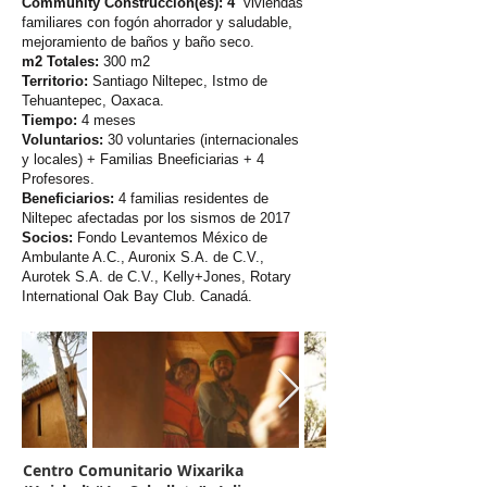
Community Construccion(es): 4
viviendas
familiares con fogón ahorrador y saludable,
mejoramiento de baños y baño seco.
m2 Totales:
300
m2
Territorio:
Santiago Niltepec, Istmo de
Tehuantepec, Oaxaca.
Tiempo:
4 meses
Voluntarios:
30 voluntaries (internacionales
y locales) + Familias Bneeficiarias + 4
Profesores.
Beneficiarios:
4 familias residentes de
Niltepec afectadas por los sismos de 2017
Socios:
Fondo Levantemos México de
Ambulante A.C., Auronix S.A. de C.V.,
Aurotek S.A. de C.V., Kelly+Jones, Rotary
International Oak Bay Club. Canadá.
Centro Comunitario Wixarika