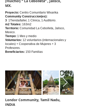
(Huichol) “ La Cebolleta” , Jalisco,
MX.
Proyecto:
Centro Comunitario Wixarika
Community Construccion(es):
3
1Tienda/taller, 1 Clinica, 1 Auditorio.
m2 Totales:
163m2
Territorio:
Comunidad La Cebolleta, Jalisco,
Mexico.
Tiempo:
1 Mes y medio
Voluntarios:
12 voluntarios (internacionales y
locales) + Cooperativa de Mujeres + 3
Profesores.
Beneficiarios:
150 Familias
Londor Community, Tamil Nadu,
INDIA