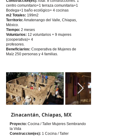
Construccion(es):
Total: 8 construcciones: 1
centro comunitario+1 terraza comunitaria+1
Bodega+1 baño ecológico+ 4 cocinas
m2 Totales:
199m2
Territorio:
Amatenango del Valle, Chiapas,
México.
Tiempo:
2 meses
Voluntarios:
12 voluntarios + 9 mujeres
(cooperativa)+ 4
profesores.
Beneficiarios:
Cooperativa de Mujeres de
Maíz 250 personas y 4 familias.
Zinacantán, Chiapas, MX
Proyecto:
Cocina / Taller Mujeres Sembrando
la Vida
Construccion(es):
1 Cocina / Taller